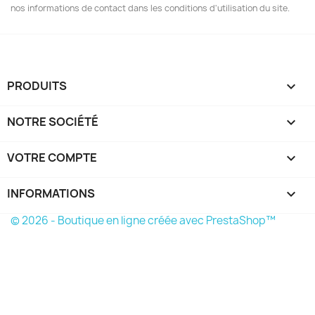
nos informations de contact dans les conditions d'utilisation du site.
PRODUITS

NOTRE SOCIÉTÉ

VOTRE COMPTE

INFORMATIONS
keyboard_arrow_down
© 2026 - Boutique en ligne créée avec PrestaShop™