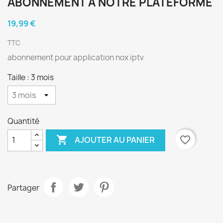
ABONNEMENT A NOTRE PLATEFORME
19,99 €
TTC
abonnement pour application nox iptv
Taille : 3 mois
Quantité

favorite_border
AJOUTER AU PANIER
Partager