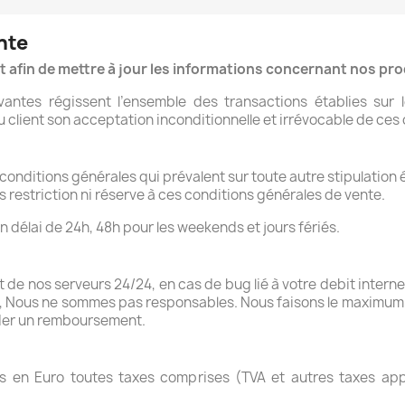
nte
 afin de mettre à jour les informations concernant nos pr
vantes régissent l’ensemble des transactions établies su
lient son acceptation inconditionnelle et irrévocable de ces 
onditions générales qui prévalent sur toute autre stipulation 
restriction ni réserve à ces conditions générales de vente.
élai de 24h, 48h pour les weekends et jours fériés.
e nos serveurs 24/24, en cas de bug lié à votre debit internet
ge, Nous ne sommes pas responsables. Nous faisons le maximum p
der un remboursement.
és en Euro toutes taxes comprises (TVA et autres taxes ap