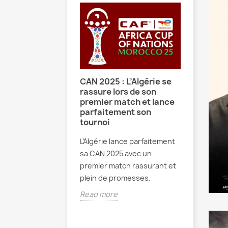
CAN 2025 : L’Algérie se
CAN 2025
rassure lors de son
premièr
premier match et lance
Maroc : 
parfaitement son
surpris
tournoi
enseig
L’Algérie lance parfaitement
Découvre
on: Un début
sa CAN 2025 avec un
de la pre
ur pour une
premier match rassurant et
CAN 2025
tiale épique
plein de promesses.
résultats
en vue et.
N est un film de
Read more
ction de Zack
Read mo
 raconte l'histoire
nie pacifique sur