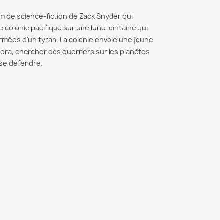
e, personnages et
Niro da
les...
m de science-fiction de Zack Snyder qui
ons du final attendu
Inspiré 
Read more
e colonie pacifique sur une lune lointaine qui
Read m
rmées d'un tyran. La colonie envoie une jeune
ore
ra, chercher des guerriers sur les planètes
à se défendre.