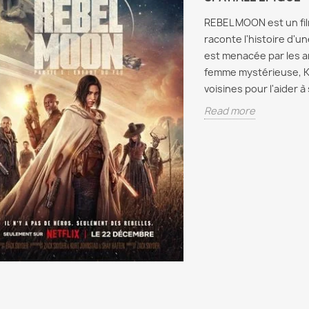
histoir
REBEL MOON est un fil
révélati
raconte l'histoire d'un
sur...
est menacée par les a
Read m
femme mystérieuse, Ko
voisines pour l'aider 
Read more