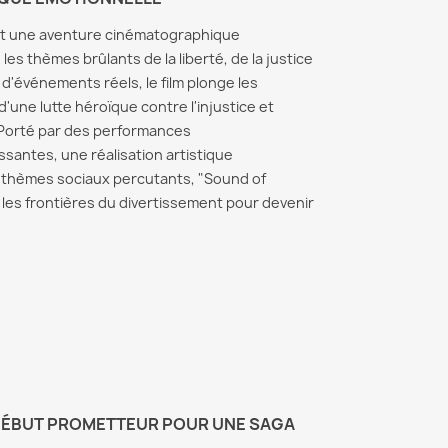
t une aventure cinématographique
les thèmes brûlants de la liberté, de la justice
 d'événements réels, le film plonge les
une lutte héroïque contre l'injustice et
 Porté par des performances
santes, une réalisation artistique
 thèmes sociaux percutants, "Sound of
es frontières du divertissement pour devenir
Zero Day : Robert De
Alto K
Niro face à une
Niro 
er Things Saison
conspiration numérique
figure
e, Intrigue,
explosive sur Netflix
mafia 
 et Révélations –
Barry
de Complet du
Zero Day est une mini-série
pique
Alto Kn
politique avec Robert De
oir sur la saison 5 de
mafia r
Niro, diffusée sur Netflix.
DÉBUT PROMETTEUR POUR UNE SAGA
 Things : date,
Levins
Thriller haletant, elle explore