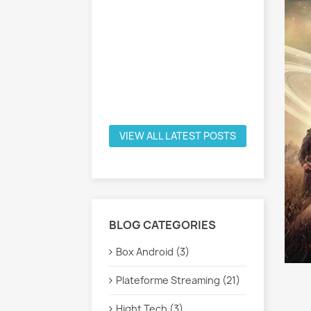
.
e
VIEW ALL LATEST POSTS
BLOG CATEGORIES
Box Android (3)
Plateforme Streaming (21)
Hight Tech (3)