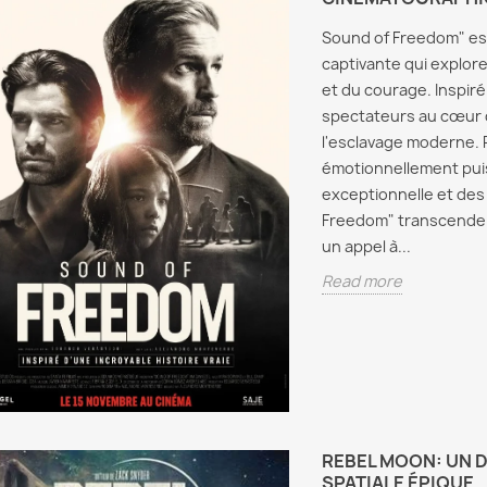
Sound of Freedom" es
captivante qui explore 
et du courage. Inspiré
spectateurs au cœur d'
l'esclavage moderne.
émotionnellement puis
 – Bilan de la
Où voir tous les matchs
exceptionnelle et des
e journée au
de la CAN en direct et en
résultats,
streaming ?
Freedom" transcende l
es et
un appel à...
Où voir tous les matchs de la
nements
Read more
CAN ? Découvrez les
z le bilan complet
meilleures solutions pour
Strang
mière journée de la
regarder la CAN en direct,
5 : Dat
 au Maroc :
en streaming...
Casting
, surprises, joueurs
Le Gui
Read more
..
Final É
re
Tout sav
REBEL MOON: UN 
Stranger
SPATIALE ÉPIQUE